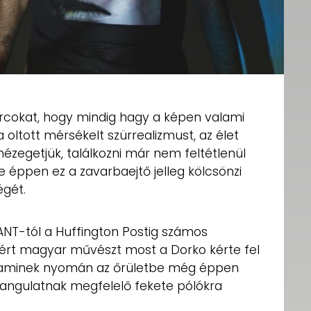
i arcokat, hogy mindig hagy a képen valami
oltott mérsékelt szürrealizmust, az élet
nézegetjük, találkozni már nem feltétlenül
e éppen ez a zavarbaejtő jelleg kölcsönzi
égét.
NANT-tól a Huffington Postig számos
ért magyar művészt most a Dorko kérte fel
 aminek nyomán az őrületbe még éppen
angulatnak megfelelő fekete pólókra