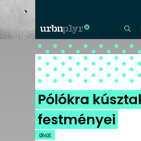
CÍMLAP
DIZÁJN
DIVAT
Pólókra kúsztak
HIP
festményei
KULT
divat