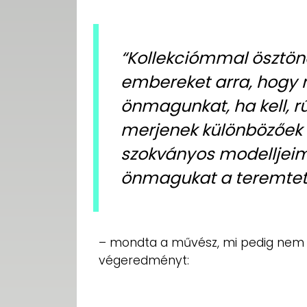
“Kollekciómmal ösztön
embereket arra, hogy m
önmagunkat, ha kell, rú
merjenek különbözőek le
szokványos modelljeim,
önmagukat a teremtet
– mondta a művész, mi pedig nem
végeredményt: