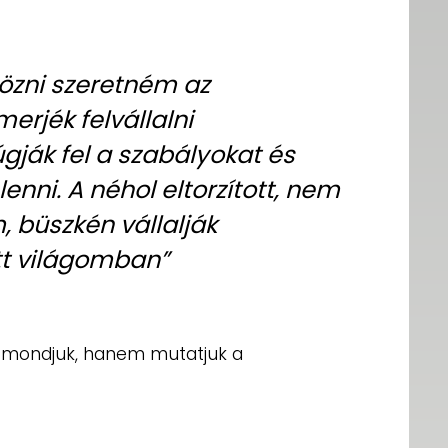
özni szeretném az
erjék felvállalni
gják fel a szabályokat és
nni. A néhol eltorzított, nem
 büszkén vállalják
t világomban”
 mondjuk, hanem mutatjuk a