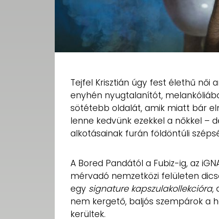
Tejfel Krisztián úgy fest élethű nő
enyhén nyugtalanítót, melankóliába 
sötétebb oldalát, amik miatt bár el
lenne kedvünk ezekkel a nőkkel – d
alkotásainak furán földöntúli széps
A Bored Pandától a Fubiz-ig, az iG
mérvadó nemzetközi felületen dics
egy
signature kapszulakollekcióra
,
nem kergető, baljós szempárok a h
kerültek.