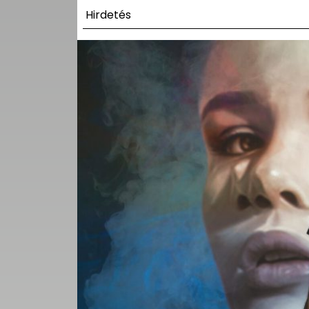
UTCA
Hirdetés
ZENE
MÉDIAAJÁNLAT
IMPRESSZUM
PR-ARCHÍVUM
ADATKEZELÉSI
TÁJÉKOZTATÓ