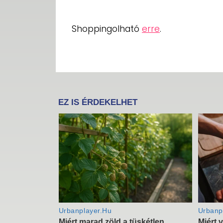
Shoppingolható
erre
.