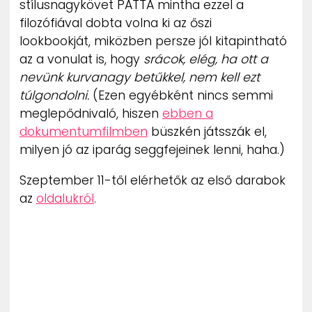
stílusnagykövet PATTA mintha ezzel a
ZENE
filozófiával dobta volna ki az őszi
lookbookját, miközben persze jól kitapintható
MÉDIAAJÁNLAT
az a vonulat is, hogy
srácok, elég, ha ott a
IMPRESSZUM
PR-ARCHÍVUM
nevünk kurvanagy betűkkel, nem kell ezt
ADATKEZELÉSI TÁJÉKOZTATÓ
túlgondolni.
(Ezen egyébként nincs semmi
meglepődnivaló, hiszen
ebben a
dokumentumfilmben
büszkén játsszák el,
milyen jó az iparág seggfejeinek lenni, haha.)
Szeptember 11-től elérhetők az első darabok
az
oldalukról
.