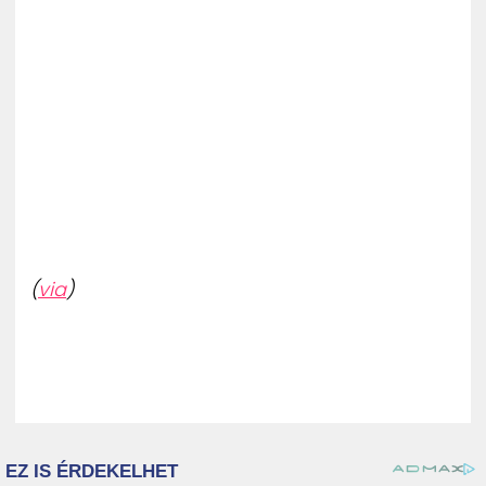
(
via
)