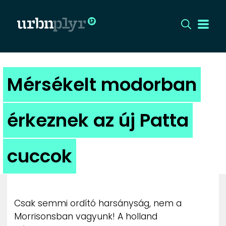
CÍMLAP
Mérsékelt modorban
DIZÁJN
érkeznek az új Patta
DIVAT
cuccok
HIP
KULT
Csak semmi ordító harsányság, nem a
UTCA
Morrisonsban vagyunk! A holland