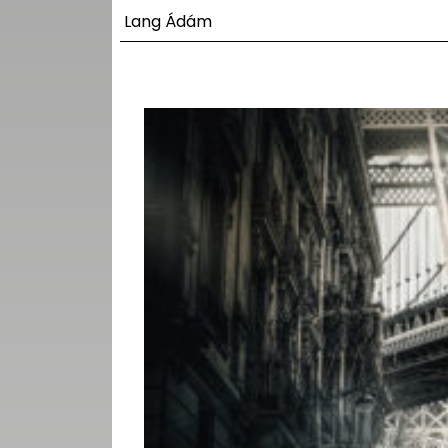
UTCA
Lang Ádám
ZENE
MÉDIAAJÁNLAT
IMPRESSZUM
PR-ARCHÍVUM
ADATKEZELÉSI
TÁJÉKOZTATÓ