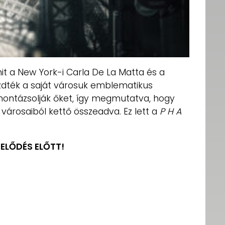
it a New York-i Carla De La Matta és a
ezdték a saját városuk emblematikus
montázsolják őket, így megmutatva, hogy
 városaiból kettő összeadva. Ez lett a
P H A
ZELŐDÉS ELŐTT!