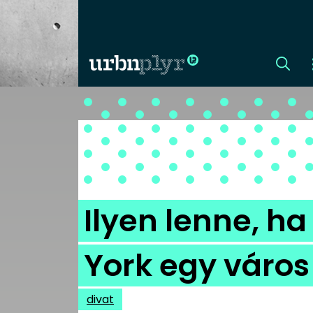
CÍMLAP
DIZÁJN
DIVAT
Ilyen lenne, ha
HIP
York egy város
KULT
divat