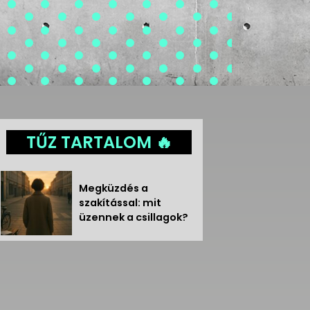
TŰZ TARTALOM 🔥
Megküzdés a
szakítással: mit
üzennek a csillagok?