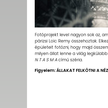
Fotóprojekt level nagyon sok az, am
párizsi Loïc Remy összehoztak. Elk
épületeit fotózni, hogy majd össze
milyen állat lenne a világ legkúlabb
N T A S M A
című széria.
Figyelem: ÁLLAKAT FELKÖTNI A NÉ