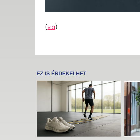
(
via
)