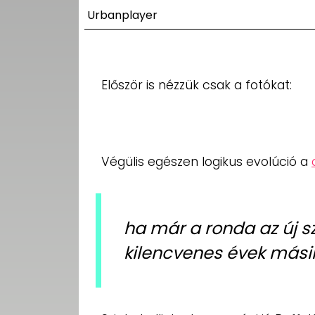
UTCA
Urbanplayer
ZENE
MÉDIAAJÁNLAT
Először is nézzük csak a fotókat:
IMPRESSZUM
PR-ARCHÍVUM
ADATKEZELÉSI
TÁJÉKOZTATÓ
Végülis egészen logikus evolúció a
ha már a ronda az új s
kilencvenes évek mási