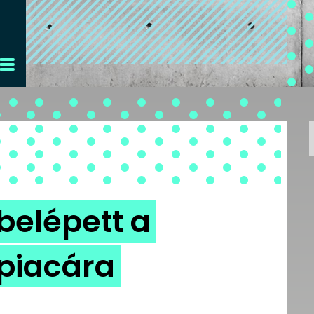
belépett a
piacára