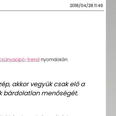
2018/04/28 11:49
csúnyacipő-trend
nyomdokán:
zép, akkor vegyük csak elő a
k bárdolatlan menőségét.