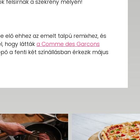
alók felsírnak a szekrény mélyén!
te elő ehhez az emelt talpú remixhez, és
l, hogy látták
a Comme des Garcons
lépő a fenti két színállásban érkezik május