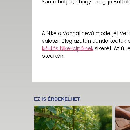
Szinte halljuk, ahogy a régi jó Buff
A Nike a Vandal nevű modelljét vet
valószínűleg azután gondolkodtak e
kifutós Nike-cipőinek
sikerét. Az új 
ötödikén.