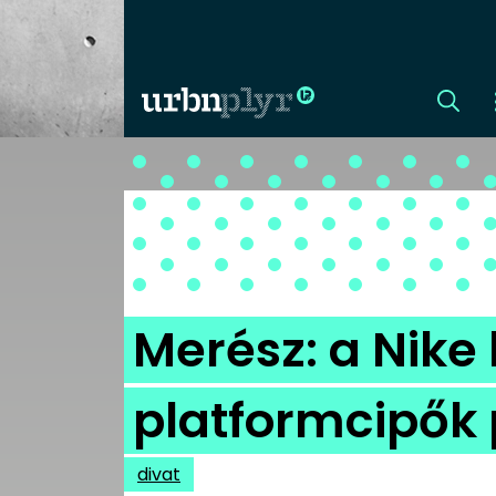
CÍMLAP
DIZÁJN
DIVAT
Merész: a Nike 
HIP
platformcipők 
KULT
divat