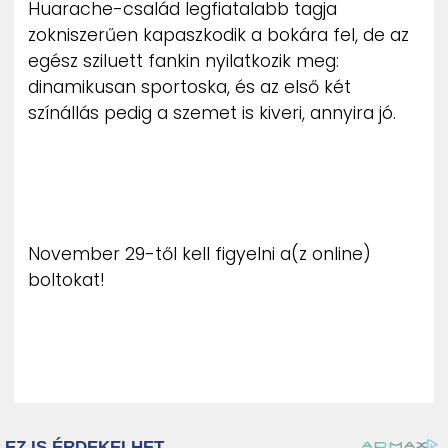
Huarache-család legfiatalabb tagja
ZENE
zokniszerűen kapaszkodik a bokára fel, de az
egész sziluett fankin nyilatkozik meg:
MÉDIAAJÁNLAT
dinamikusan sportoska, és az első két
IMPRESSZUM
PR-ARCHÍVUM
színállás pedig a szemet is kiveri, annyira jó.
ADATKEZELÉSI TÁJÉKOZTATÓ
November 29-től kell figyelni a(z online)
boltokat!