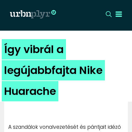
CÍMLAP
Így vibrál a
DIZÁJN
legújabbfajta Nike
DIVAT
Huarache
HIP
KULT
UTCA
A szandálok vonalvezetését és pántjait idéző