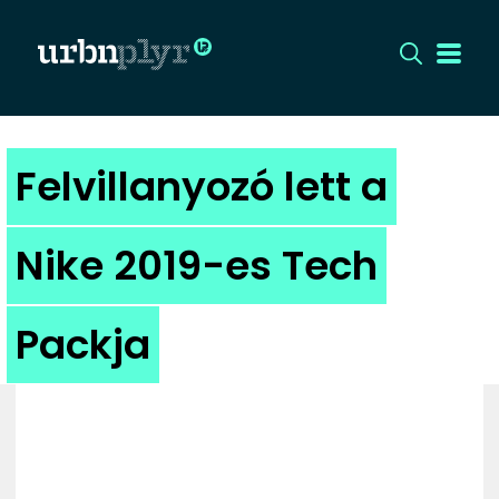
CÍMLAP
Felvillanyozó lett a
DIZÁJN
Nike 2019-es Tech
DIVAT
Packja
HIP
KULT
UTCA