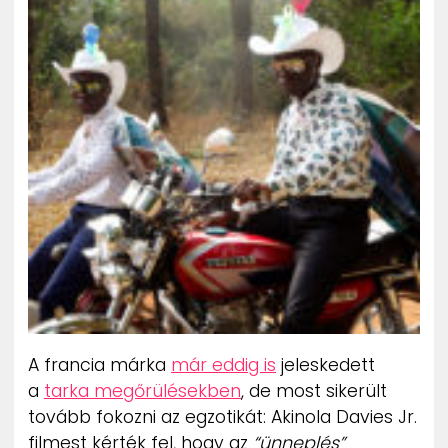
ZENE
MÉDIAAJÁNLAT
IMPRESSZUM
PR-ARCHÍVUM
ADATKEZELÉSI TÁJÉKOZTATÓ
A francia márka
már eddig is
jeleskedett
a
tarka megőrülésekben
, de most sikerült
tovább fokozni az egzotikát: Akinola Davies Jr.
filmest kérték fel, hogy az
“ünneplés”