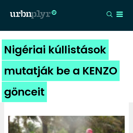
CÍMLAP
Nigériai kúllistások
DIZÁJN
mutatják be a KENZO
DIVAT
gönceit
HIP
KULT
UTCA