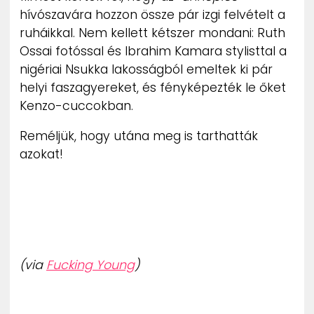
hívószavára hozzon össze pár izgi felvételt a
ruháikkal. Nem kellett kétszer mondani: Ruth
Ossai fotóssal és Ibrahim Kamara stylisttal a
nigériai Nsukka lakosságból emeltek ki pár
helyi faszagyereket, és fényképezték le őket
Kenzo-cuccokban.
Reméljük, hogy utána meg is tarthatták
azokat!
(via
Fucking Young
)