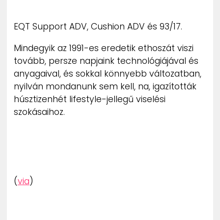
ZENE
EQT Support ADV, Cushion ADV és 93/17.
MÉDIAAJÁNLAT
IMPRESSZUM
Mindegyik az 1991-es eredetik ethoszát viszi
PR-ARCHÍVUM
tovább, persze napjaink technológiájával és
ADATKEZELÉSI TÁJÉKOZTATÓ
anyagaival, és sokkal könnyebb változatban,
nyilván mondanunk sem kell, na, igazították
húsztizenhét lifestyle-jellegű viselési
szokásaihoz.
(
via
)