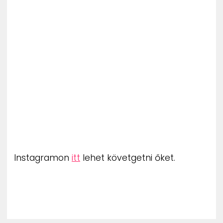
ZENE
MÉDIAAJÁNLAT
IMPRESSZUM
PR-ARCHÍVUM
ADATKEZELÉSI TÁJÉKOZTATÓ
Instagramon
itt
lehet követgetni őket.