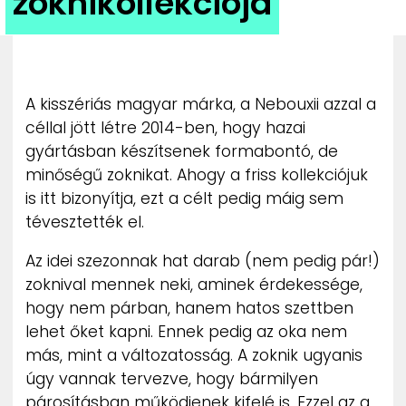
zoknikollekciója
ZENE
MÉDIAAJÁNLAT
IMPRESSZUM
PR-ARCHÍVUM
A kisszériás magyar márka, a Nebouxii azzal a
ADATKEZELÉSI TÁJÉKOZTATÓ
céllal jött létre 2014-ben, hogy hazai
gyártásban készítsenek formabontó, de
minőségű zoknikat. Ahogy a friss kollekciójuk
is itt bizonyítja, ezt a célt pedig máig sem
tévesztették el.
Az idei szezonnak hat darab (nem pedig pár!)
zoknival mennek neki, aminek érdekessége,
hogy nem párban, hanem hatos szettben
lehet őket kapni. Ennek pedig az oka nem
más, mint a változatosság. A zoknik ugyanis
úgy vannak tervezve, hogy bármilyen
párosításban működjenek kifelé is. Ezzel az a