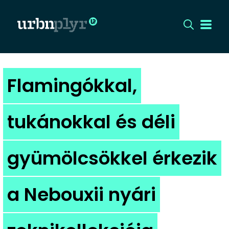
CÍMLAP
Flamingókkal,
DIZÁJN
tukánokkal és déli
DIVAT
gyümölcsökkel érkezik
HIP
KULT
a Nebouxii nyári
UTCA