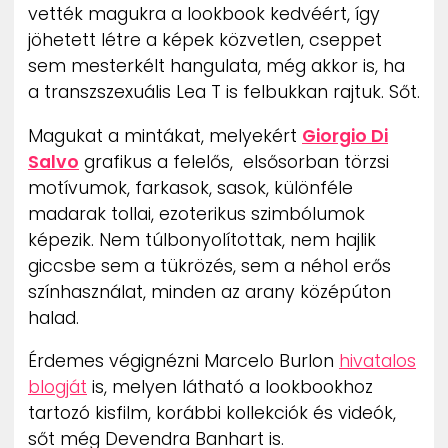
vették magukra a lookbook kedvéért, így
ZENE
jöhetett létre a képek közvetlen, cseppet
sem mesterkélt hangulata, még akkor is, ha
MÉDIAAJÁNLAT
IMPRESSZUM
a transzszexuális Lea T is felbukkan rajtuk. Sőt.
PR-ARCHÍVUM
ADATKEZELÉSI TÁJÉKOZTATÓ
Magukat a mintákat, melyekért
Giorgio Di
Salvo
grafikus a felelős, elsősorban törzsi
motívumok, farkasok, sasok, különféle
madarak tollai, ezoterikus szimbólumok
képezik. Nem túlbonyolítottak, nem hajlik
giccsbe sem a tükrözés, sem a néhol erős
színhasználat, minden az arany középúton
halad.
Érdemes végignézni Marcelo Burlon
hivatalos
blogját
is, melyen látható a lookbookhoz
tartozó kisfilm, korábbi kollekciók és videók,
sőt még Devendra Banhart is.