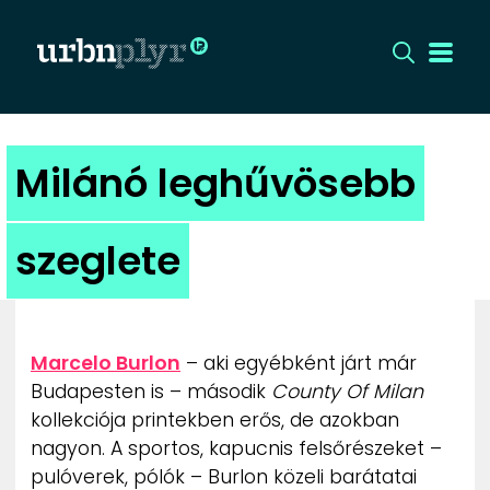
CÍMLAP
Milánó leghűvösebb
DIZÁJN
szeglete
DIVAT
HIP
Marcelo Burlon
– aki egyébként járt már
KULT
Budapesten is – második
County Of Milan
kollekciója printekben erős, de azokban
nagyon. A sportos, kapucnis felsőrészeket –
UTCA
pulóverek, pólók – Burlon közeli barátatai