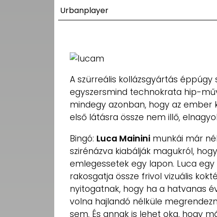
UTCA
Urbanplayer
ZENE
MÉDIAAJÁNLAT
IMPRESSZUM
PR-ARCHÍVUM
A szürreális kollázsgyártás éppúgy 
ADATKEZELÉSI
TÁJÉKOZTATÓ
egyszersmind technokrata hip-mű
mindegy azonban, hogy az ember ké
első látásra össze nem illő, elnagy
Bingó:
Luca Mainini
munkái már néh
szirénázva kiabálják magukról, hog
emlegessetek egy lapon. Luca egy e
rakosgatja össze frivol vizuális kokt
nyitogatnak, hogy ha a hatvanas é
volna hajlandó nélküle megrendezni
sem. És annak is lehet oka, hogy m