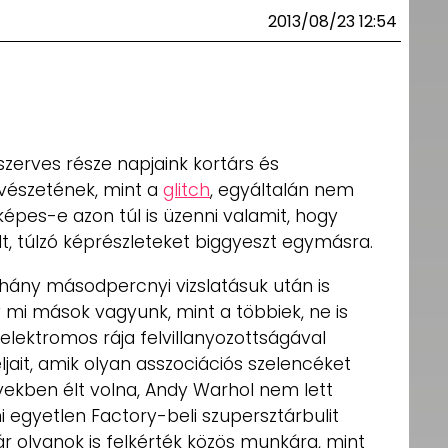
2013/08/23 12:54
szerves része napjaink kortárs és
vészetének, mint a
glitch
, egyáltalán nem
pes-e azon túl is üzenni valamit, hogy
olt, túlzó képrészleteket biggyeszt egymásra.
ány másodpercnyi vizslatásuk után is
y mi mások vagyunk, mint a többiek, ne is
lektromos rája felvillanyozottságával
éljait, amik olyan asszociációs szelencéket
vekben élt volna, Andy Warhol nem lett
 egyetlen Factory-beli szupersztárbulit
ár olyanok is felkérték közös munkára, mint