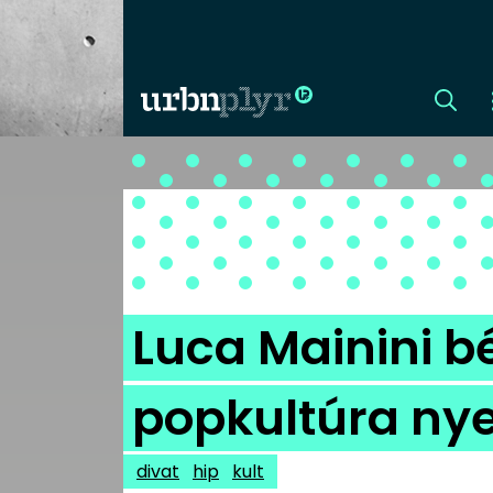
CÍMLAP
DIZÁJN
DIVAT
Luca Mainini b
HIP
popkultúra nye
KULT
divat
hip
kult