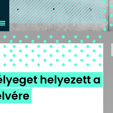
élyeget helyezett a
lvére