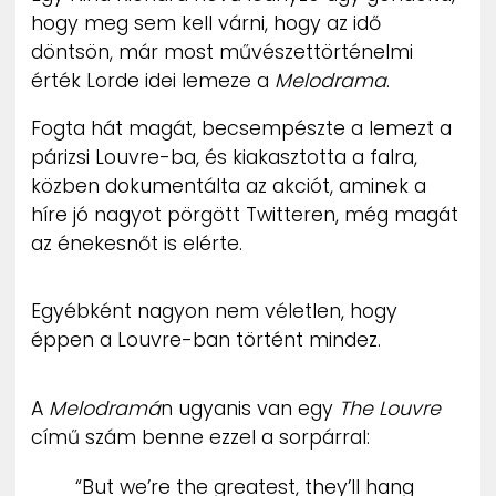
hogy meg sem kell várni, hogy az idő
döntsön, már most művészettörténelmi
érték Lorde idei lemeze a
Melodrama
.
Fogta hát magát, becsempészte a lemezt a
párizsi Louvre-ba, és kiakasztotta a falra,
közben dokumentálta az akciót, aminek a
híre jó nagyot pörgött Twitteren, még magát
az énekesnőt is elérte.
Egyébként nagyon nem véletlen, hogy
éppen a Louvre-ban történt mindez.
A
Melodramá
n ugyanis van egy
The Louvre
című szám benne ezzel a sorpárral:
“But we’re the greatest, they’ll hang