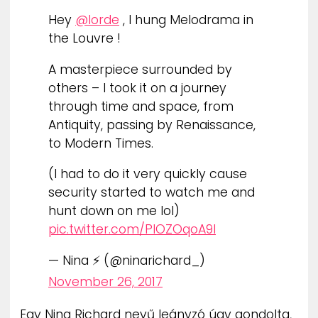
ZENE
Hey
@lorde
, I hung Melodrama in
the Louvre !
MÉDIAAJÁNLAT
IMPRESSZUM
A masterpiece surrounded by
PR-ARCHÍVUM
others – l took it on a journey
ADATKEZELÉSI TÁJÉKOZTATÓ
through time and space, from
Antiquity, passing by Renaissance,
to Modern Times.
(I had to do it very quickly cause
security started to watch me and
hunt down on me lol)
pic.twitter.com/PlOZOqoA9l
— Nina ⚡ (@ninarichard_)
November 26, 2017
Egy Nina Richard nevű leányzó úgy gondolta,