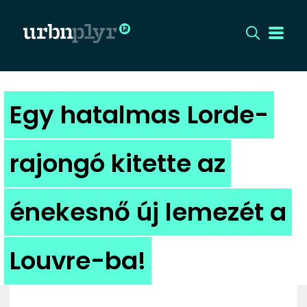
CÍMLAP
Egy hatalmas Lorde-
DIZÁJN
rajongó kitette az
DIVAT
énekesnő új lemezét a
HIP
KULT
Louvre-ba!
UTCA