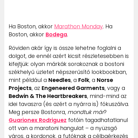
ZENE
MÉDIAAJÁNLAT
Ha Boston, akkor
Marathon Monday
. Ha
IMPRESSZUM
PR-ARCHÍVUM
Boston, akkor
Bodega
.
ADATKEZELÉSI TÁJÉKOZTATÓ
Röviden akár így is össze lehetne foglalni a
dolgot, de ennél azért kicsit részletesebben is
kifejtjük: olyan márkák sorakoznak a bostoni
székhelyű üzletet népszerűsítő lookbookban,
mint például a
Needles
, a
Folk
, a
Norse
Projects
, az
Engeneered Garments
, vagy a
Bedwin & The Heartbreakers
, mind-mind az
idei tavaszra (és azért a nyárra is) fókuszálva.
Meg persze Bostonra,
mondtuk már
?
Guarionex Rodriguez
fotóin tagadhatatlanul
ott van a maratoni hangulat – a nyüzsgő
város, a kordonok, a futóknak a célbaérkezés