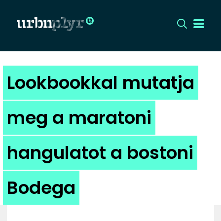
CÍMLAP
Lookbookkal mutatja
DIZÁJN
meg a maratoni
DIVAT
hangulatot a bostoni
HIP
KULT
Bodega
UTCA