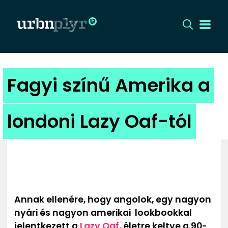
CÍMLAP
Fagyi színű Amerika a
DIZÁJN
londoni Lazy Oaf-tól
DIVAT
HIP
KULT
Annak ellenére, hogy angolok, egy nagyon
UTCA
nyári és nagyon amerikai lookbookkal
jelentkezett a
Lazy Oaf
, életre keltve a 90-