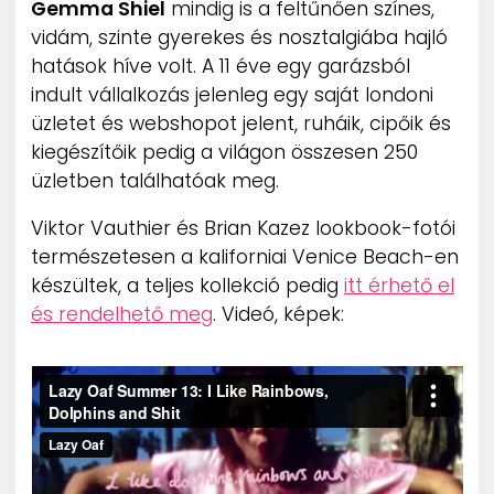
Gemma Shiel
mindig is a feltűnően színes,
vidám, szinte gyerekes és nosztalgiába hajló
hatások híve volt. A 11 éve egy garázsból
indult vállalkozás jelenleg egy saját londoni
üzletet és webshopot jelent, ruháik, cipőik és
kiegészítőik pedig a világon összesen 250
üzletben találhatóak meg.
Viktor Vauthier és Brian Kazez lookbook-fotói
természetesen a kaliforniai Venice Beach-en
készültek, a teljes kollekció pedig
itt érhető el
és rendelhető meg
. Videó, képek: