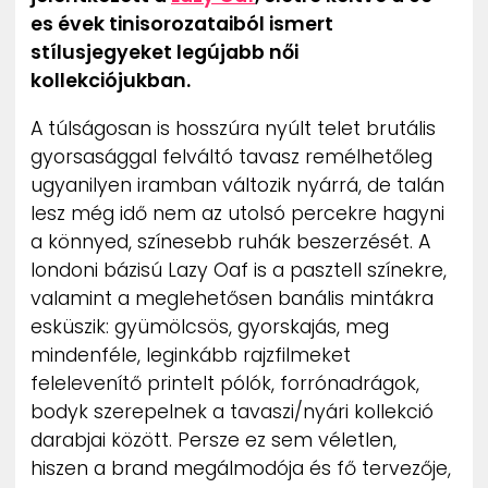
ZENE
es évek tinisorozataiból ismert
stílusjegyeket legújabb női
MÉDIAAJÁNLAT
kollekciójukban.
IMPRESSZUM
PR-ARCHÍVUM
A túlságosan is hosszúra nyúlt telet brutális
ADATKEZELÉSI TÁJÉKOZTATÓ
gyorsasággal felváltó tavasz remélhetőleg
ugyanilyen iramban változik nyárrá, de talán
lesz még idő nem az utolsó percekre hagyni
a könnyed, színesebb ruhák beszerzését. A
londoni bázisú Lazy Oaf is a pasztell színekre,
valamint a meglehetősen banális mintákra
esküszik: gyümölcsös, gyorskajás, meg
mindenféle, leginkább rajzfilmeket
felelevenítő printelt pólók, forrónadrágok,
bodyk szerepelnek a tavaszi/nyári kollekció
darabjai között. Persze ez sem véletlen,
hiszen a brand megálmodója és fő tervezője,