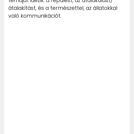
témáját idézik: a repülést, az átalakulást/
átalakítást, és a természettel, az állatokkal
való kommunikációt.