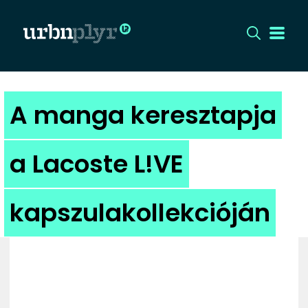
CÍMLAP
A manga keresztapja
DIZÁJN
a Lacoste L!VE
DIVAT
kapszulakollekcióján
HIP
KULT
UTCA