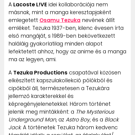
A
Lacoste L!VE
idei kollaborációja nem
ZENE
másnak, mint a manga keresztapjaként
emlegetett
Osamu Tezuka
nevének állít
MÉDIAAJÁNLAT
IMPRESSZUM
emléket. Tezuka 1937-ben, kilenc évesen írta
PR-ARCHÍVUM
első mangáját, s 1989-ben bekövetkezett
ADATKEZELÉSI TÁJÉKOZTATÓ
haláláig gyakorlatilag minden alapot
lefektetett ahhoz, hogy az anime és a manga
ma az legyen, ami.
A
Tezuka Productions
csapatával közösen
elkészített kapszulakollekció pólókból és
cipőkből áll, természetesen a Tezukára
jellemző karakterekkel és
képregényjelenetekkel. Három történet
jelenik meg mintákként: a
The Mysterious
Underground Man
, az
Astro Boy
, és a
Black
Jack
. A történetek Tezuka három kedvenc