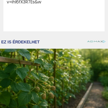
v=ihI6fX3R7Es&w