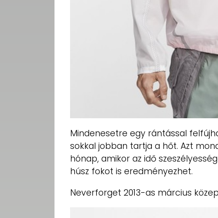
Mindenesetre egy rántással felfújha
sokkal jobban tartja a hőt. Azt mond
hónap, amikor az idő szeszélyesség
húsz fokot is eredményezhet.
Neverforget 2013-as március köze