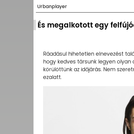
UTCA
Urbanplayer
ZENE
És megalkotott egy felfújó
MÉDIAAJÁNLAT
IMPRESSZUM
PR-ARCHÍVUM
ADATKEZELÉSI
Ráadásul hihetetlen elnevezést talá
TÁJÉKOZTATÓ
hogy kedves társunk legyen olyan a
körülöttünk az időjárás. Nem szere
ezalatt.