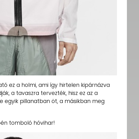
tó ez a holmi, ami így hirtelen kipárnázva
ják, a tavaszra tervezték, hisz ez az a
e egyik pillanatban öt, a másikban meg
pén tomboló hóvihar!