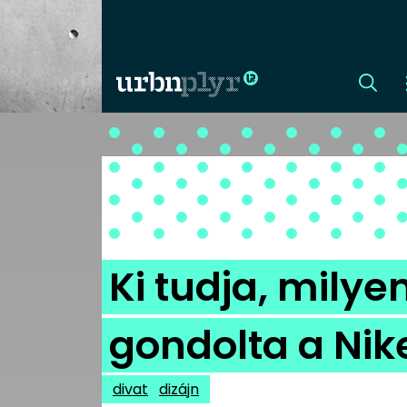
CÍMLAP
DIZÁJN
DIVAT
Ki tudja, milye
HIP
gondolta a Nik
KULT
divat
dizájn