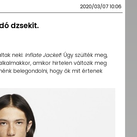
2020/03/07 10:06
dó dzsekit.
ltak neki:
Inflate Jacket
! Úgy szülték meg,
lkalmakkor, amikor hirtelen változik meg
tnénk belegondolni, hogy ők mit értenek