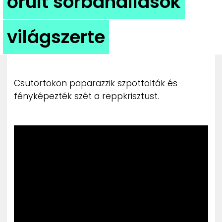
őrült sorbanállások
ZENE
világszerte
MÉDIAAJÁNLAT
IMPRESSZUM
PR-ARCHÍVUM
ADATKEZELÉSI TÁJÉKOZTATÓ
Csütörtökön paparazzik szpottolták és
fényképezték szét a reppkrisztust.