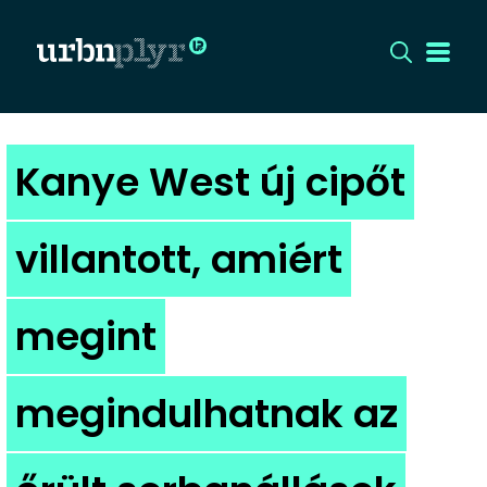
CÍMLAP
Kanye West új cipőt
DIZÁJN
villantott, amiért
DIVAT
megint
HIP
KULT
megindulhatnak az
UTCA