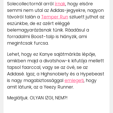
Solecollectornál arról
írnak
, hogy elsőre
semmi nem utal az Adidas-jegyekre, nagyon
távolról talán a
Temper Run
sziluett juthat az
eszünkbe, de ez azért eléggé
belemagyarázásnak tűnik. Ráadásul a
forradalmi Boost-talp is hiányzik, ami
megintcsak furcsa.
Lehet, hogy ez Kanye sajátmárkás lépője,
amikben majd a divatshow-k kifutója mellett
tapsol faarccal, vagy se az övé, se az
Adidasé. Igaz, a Highsnobiety és a Hypebeast
is nagy magabiztossággal
emlegeti
, hogy
amit látunk, az a Yeezy Runner.
Meglátjuk. OLYAN IZGI, NEM?!