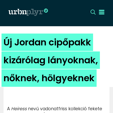
CÍMLAP
Új Jordan cipőpakk
DIZÁJN
kizárólag lányoknak,
DIVAT
nőknek, hölgyeknek
HIP
KULT
UTCA
A
Heiress
nevű vadonatfriss kollekció fekete