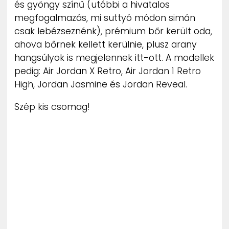
és gyöngy színű (utóbbi a hivatalos
ZENE
megfogalmazás, mi suttyó módon simán
csak lebézseznénk), prémium bőr került oda,
MÉDIAAJÁNLAT
ahova bőrnek kellett kerülnie, plusz arany
IMPRESSZUM
PR-ARCHÍVUM
hangsúlyok is megjelennek itt-ott. A modellek
ADATKEZELÉSI TÁJÉKOZTATÓ
pedig: Air Jordan X Retro, Air Jordan 1 Retro
High, Jordan Jasmine és Jordan Reveal.
Szép kis csomag!