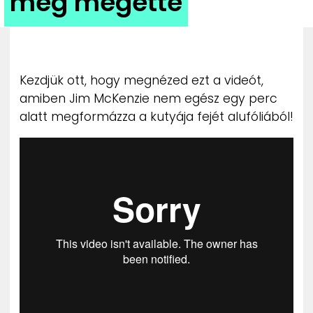
meg megette
ZENE
MÉDIAAJÁNLAT
IMPRESSZUM
PR-ARCHÍVUM
Kezdjük ott, hogy megnézed ezt a videót,
ADATKEZELÉSI TÁJÉKOZTATÓ
amiben Jim McKenzie nem egész egy perc
alatt megformázza a kutyája fejét alufóliából!