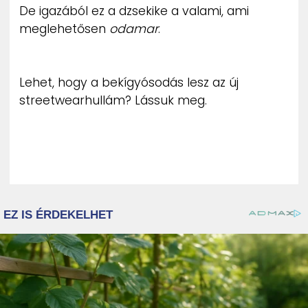
De igazából ez a dzsekike a valami, ami
ZENE
meglehetősen
odamar
.
MÉDIAAJÁNLAT
IMPRESSZUM
PR-ARCHÍVUM
Lehet, hogy a bekígyósodás lesz az új
ADATKEZELÉSI TÁJÉKOZTATÓ
streetwearhullám? Lássuk meg.