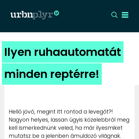
CÍMLAP
Ilyen ruhaautomatát
DIZÁJN
minden reptérre!
DIVAT
HIP
KULT
Helló jövő, megint itt rontod a levegőt?!
Nagyon helyes, lassan úgyis közelebbről meg
UTCA
kell ismerkednünk veled, ha már ilyesmiket
mutatsz be a jelenben ámuldozó világnak.