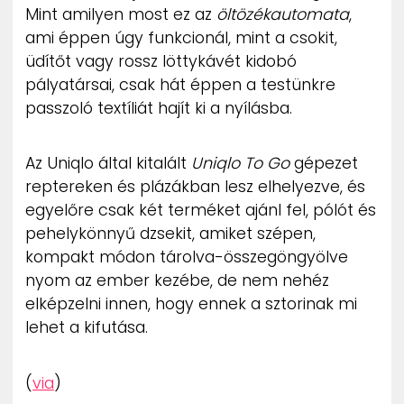
Mint amilyen most ez az
öltözékautomata
,
ZENE
ami éppen úgy funkcionál, mint a csokit,
üdítőt vagy rossz löttykávét kidobó
MÉDIAAJÁNLAT
IMPRESSZUM
pályatársai, csak hát éppen a testünkre
PR-ARCHÍVUM
passzoló textíliát hajít ki a nyílásba.
ADATKEZELÉSI TÁJÉKOZTATÓ
Az Uniqlo által kitalált
Uniqlo To Go
gépezet
reptereken és plázákban lesz elhelyezve, és
egyelőre csak két terméket ajánl fel, pólót és
pehelykönnyű dzsekit, amiket szépen,
kompakt módon tárolva-összegöngyölve
nyom az ember kezébe, de nem nehéz
elképzelni innen, hogy ennek a sztorinak mi
lehet a kifutása.
(
via
)