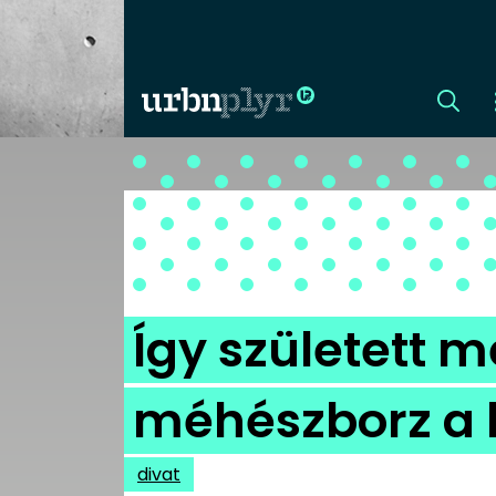
CÍMLAP
DIZÁJN
DIVAT
Így született 
HIP
méhészborz a 
KULT
divat