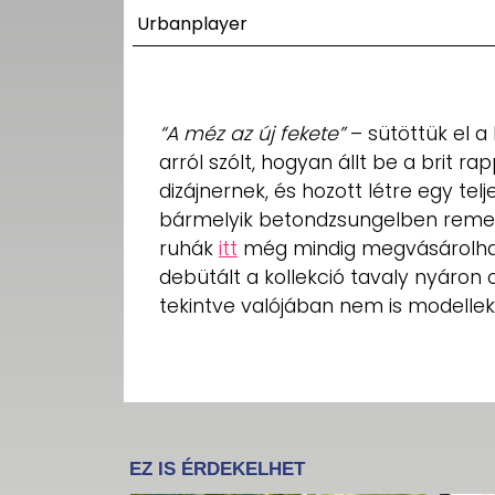
UTCA
Urbanplayer
ZENE
MÉDIAAJÁNLAT
“A méz az új fekete”
– sütöttük el a
IMPRESSZUM
arról szólt, hogyan állt be a brit ra
PR-ARCHÍVUM
ADATKEZELÉSI
dizájnernek, és hozott létre egy tel
TÁJÉKOZTATÓ
bármelyik betondzsungelben remekül
ruhák
itt
még mindig megvásárolhat
debütált a kollekció tavaly nyáron 
tekintve valójában nem is modellek