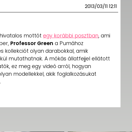
2013/03/11 12:11
 hivatalos mottót
egy korábbi posztban
, ami
pper,
Professor Green
a Pumához
jes kollekciót olyan darabokkal, amik
 mutathatnak. A mókás állatfejjel ellátott
ók, ez meg egy videó arról, hogyan
olyan modellekkel, akik foglalkozásukat
.