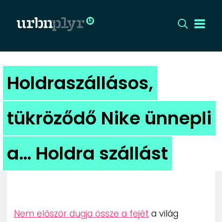
CÍMLAP
Holdraszállásos,
DIZÁJN
tükröződő Nike ünnepli
DIVAT
a… Holdra szállást
HIP
KULT
UTCA
Nem először dugja össze a fejét
a világ