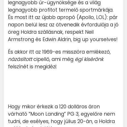
legnagyobb űr-ügynöksége és a világ
ZENE
legnagyobb profitot termelő sportmárkája.
És most itt az újabb apropó (Apollo, LOL): pár
MÉDIAAJÁNLAT
napon belül lesz az ötvenedik évfordulója a jó
IMPRESSZUM
PR-ARCHÍVUM
öreg Holdra szállásnak, respekt Neil
ADATKEZELÉSI TÁJÉKOZTATÓ
Armstrong és Edwin Aldrin, big up yourselves!
És akkor itt az 1969-es misszióra emlékező,
názásított
cipellő, ami még
égi kísérőnk
felszínét is megidézi:
Hogy mikor érkezik a 120 dolláros áron
várható “Moon Landing” PG 3, egyelőre nem
tudni, de esélyes, hogy július 20-án, a Holdra