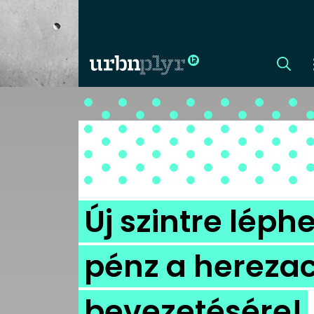
CÍMLAP
DIZÁJN
DIVAT
Új szintre léphe
HIP
pénz a hereza
KULT
bevezetésére!