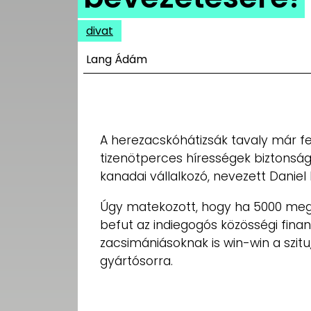
UTCA
divat
ZENE
Lang Ádám
MÉDIAAJÁNLAT
IMPRESSZUM
PR-ARCHÍVUM
ADATKEZELÉSI
TÁJÉKOZTATÓ
A herezacskóhátizsák tavaly már f
tizenötperces hírességek biztonsá
kanadai vállalkozó, nevezett Daniel
Úgy matekozott, hogy ha 5000 meg
befut az indiegogós közösségi finan
zacsimániásoknak is win-win a szi
gyártósorra.