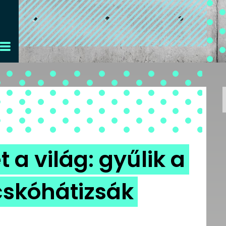
t a világ: gyűlik a
cskóhátizsák