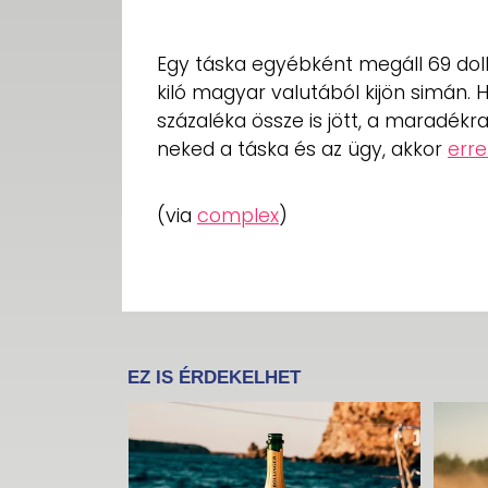
Egy táska egyébként megáll 69 doll
kiló magyar valutából kijön simán. 
százaléka össze is jött, a maradék
neked a táska és az ügy, akkor
erre
(via
complex
)