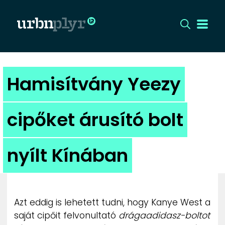
CÍMLAP
Hamisítvány Yeezy
DIZÁJN
cipőket árusító bolt
DIVAT
nyílt Kínában
HIP
KULT
Azt eddig is lehetett tudni, hogy Kanye West a
UTCA
saját cipőit felvonultató
drágaadidasz-boltot