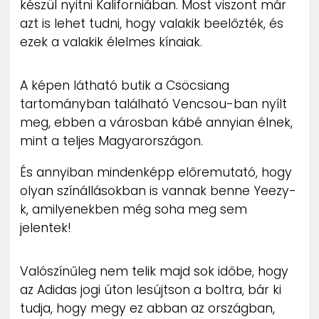
készül nyitni Kaliforniában. Most viszont már
ZENE
azt is lehet tudni, hogy valakik beelőzték, és
ezek a valakik élelmes kínaiak.
MÉDIAAJÁNLAT
IMPRESSZUM
PR-ARCHÍVUM
A képen látható butik a Csöcsiang
ADATKEZELÉSI TÁJÉKOZTATÓ
tartományban található Vencsou-ban nyílt
meg, ebben a városban kábé annyian élnek,
mint a teljes Magyarországon.
És annyiban mindenképp előremutató, hogy
olyan színállásokban is vannak benne Yeezy-
k, amilyenekben még soha meg sem
jelentek!
Valószínűleg nem telik majd sok időbe, hogy
az Adidas jogi úton lesújtson a boltra, bár ki
tudja, hogy megy ez abban az országban,