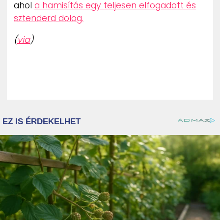
ahol
a hamisítás egy teljesen elfogadott és
sztenderd dolog.
(
via
)