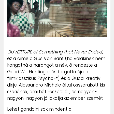
ZENE
MÉDIAAJÁNLAT
IMPRESSZUM
PR-ARCHÍVUM
ADATKEZELÉSI TÁJÉKOZTATÓ
OUVERTURE of Something that Never Ended
,
ez a címe a Gus Van Sant (ha valakinek nem
kongatná a harangot a név, ő rendezte a
Good Will Huntingot és forgatta újra a
filmklasszikus Psycho-t) és a Gucci kreatív
dirije, Alessandro Michele által összerakott kis
szériának, ami hét részből áll, és nagyon-
nagyon-nagyon jóllakatja az ember szemét.
Lehet gondolni sok mindent a