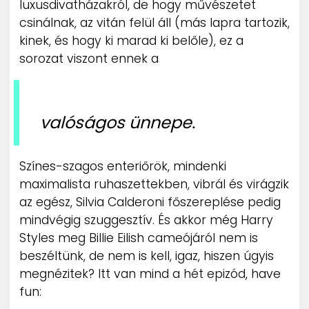
luxusdivatházakról, de hogy művészetet
csinálnak, az vitán felül áll (más lapra tartozik,
kinek, és hogy ki marad ki belőle), ez a
sorozat viszont ennek a
valóságos ünnepe.
Színes-szagos enteriőrök, mindenki
maximalista ruhaszettekben, vibrál és virágzik
az egész, Silvia Calderoni főszereplése pedig
mindvégig szuggesztív. És akkor még Harry
Styles meg Billie Eilish cameójáról nem is
beszéltünk, de nem is kell, igaz, hiszen úgyis
megnézitek? Itt van mind a hét epizód, have
fun: