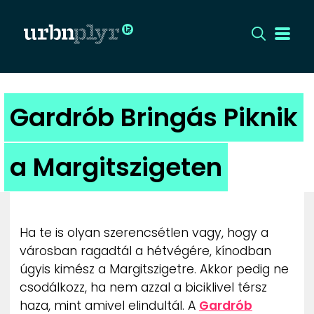
CÍMLAP
Gardrób Bringás Piknik
DIZÁJN
a Margitszigeten
DIVAT
HIP
Ha te is olyan szerencsétlen vagy, hogy a
KULT
városban ragadtál a hétvégére, kínodban
úgyis kimész a Margitszigetre. Akkor pedig ne
csodálkozz, ha nem azzal a biciklivel térsz
UTCA
haza, mint amivel elindultál. A
Gardrób