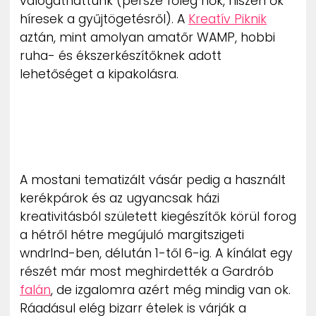
válogathattunk (persze főleg nők, hiszen ők
híresek a gyűjtögetésről). A
Kreatív Piknik
aztán, mint amolyan amatőr WAMP, hobbi
ruha- és ékszerkészítőknek adott
lehetőséget a kipakolásra.
A mostani tematizált vásár pedig a használt
kerékpárok és az ugyancsak házi
kreativitásból született kiegészítők körül forog
a hétről hétre megújuló margitszigeti
wndrlnd-ben, délután 1-től 6-ig. A kínálat egy
részét már most meghirdették a Gardrób
falán
, de izgalomra azért még mindig van ok.
Ráadásul elég bizarr ételek is várják a