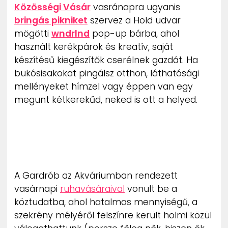
Közösségi Vásár
vasránapra ugyanis
ZENE
bringás pikniket
szervez a Hold udvar
mögötti
wndrlnd
pop-up bárba, ahol
MÉDIAAJÁNLAT
IMPRESSZUM
használt kerékpárok és kreatív, saját
PR-ARCHÍVUM
készítésű kiegészítők cserélnek gazdát. Ha
ADATKEZELÉSI TÁJÉKOZTATÓ
bukósisakokat pingálsz otthon, láthatósági
mellényeket hímzel vagy éppen van egy
megunt kétkerekűd, neked is ott a helyed.
A Gardrób az Akváriumban rendezett
vasárnapi
ruhavásáraival
vonult be a
köztudatba, ahol hatalmas mennyiségű, a
szekrény mélyéről felszínre került holmi közül