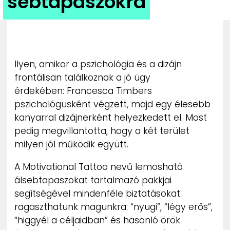
sebtapaszokra
ZENE
MÉDIAAJÁNLAT
IMPRESSZUM
PR-ARCHÍVUM
Ilyen, amikor a pszichológia és a dizájn
ADATKEZELÉSI TÁJÉKOZTATÓ
frontálisan találkoznak a jó ügy
érdekében: Francesca Timbers
pszichológusként végzett, majd egy élesebb
kanyarral dizájnerként helyezkedett el. Most
pedig megvillantotta, hogy a két terület
milyen jól működik együtt.
A Motivational Tattoo nevű lemosható
álsebtapaszokat tartalmazó pakkjai
segítségével mindenféle biztatásokat
ragaszthatunk magunkra: “nyugi”, “légy erős”,
“higgyél a céljaidban” és hasonló örök