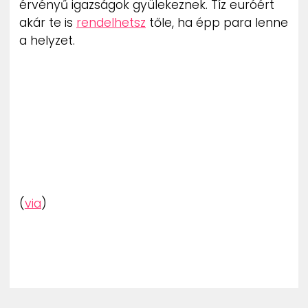
érvényű igazságok gyülekeznek. Tíz euróért
akár te is
rendelhetsz
tőle, ha épp para lenne
a helyzet.
(
via
)