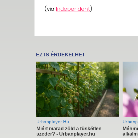
(via
Independent
)