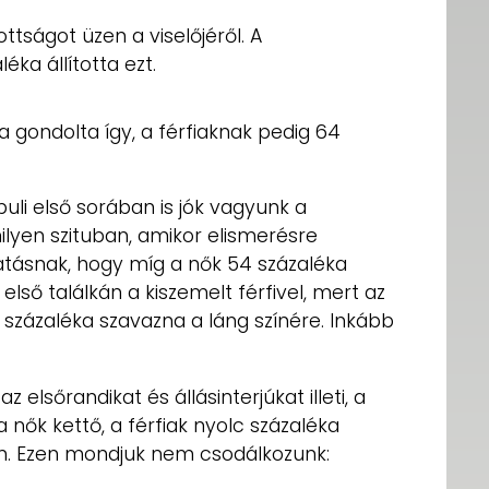
tságot üzen a viselőjéről. A
ka állította ezt.
gondolta így, a férfiaknak pedig 64
buli első sorában is jók vagyunk a
lyen szituban, amikor elismerésre
tásnak, hogy míg a nők 54 százaléka
lső találkán a kiszemelt férfivel, mert az
 százaléka szavazna a láng színére. Inkább
 elsőrandikat és állásinterjúkat illeti, a
 nők kettő, a férfiak nyolc százaléka
n. Ezen mondjuk nem csodálkozunk: