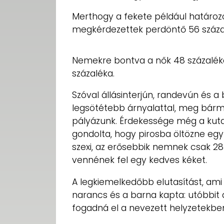
Merthogy a fekete például határozot
megkérdezettek perdöntő 56 százalé
Nemekre bontva a nők 48 százaléka 
százaléka.
Szóval állásinterjún, randevún és a 
legsötétebb árnyalattal, meg bármi
pályázunk. Érdekessége még a kuta
gondolta, hogy pirosba öltözne egy e
szexi, az erősebbik nemnek csak 28
vennének fel egy kedves kéket.
A legkiemelkedőbb elutasítást, ami az
narancs és a barna kapta: utóbbit a
fogadná el a nevezett helyzetekbe