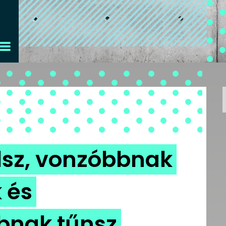
elsz, vonzóbbnak
 és
bnak tűnsz