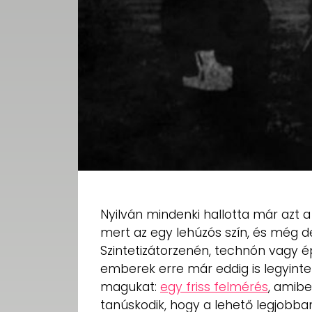
Nyilván mindenki hallotta már azt a
mert az egy lehúzós szín, és még de
Szintetizátorzenén, technón vagy 
emberek erre már eddig is legyintet
magukat:
egy friss felmérés
, amibe
tanúskodik, hogy a lehető legjobban