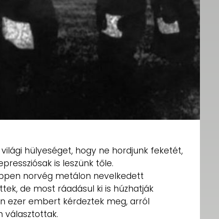
 világi hülyeséget, hogy ne hordjunk feketét,
pressziósak is leszünk tőle.
éppen norvég metálon nevelkedett
tek, de most ráadásul ki is húzhatják
n ezer embert kérdeztek meg, arról
 választottak.