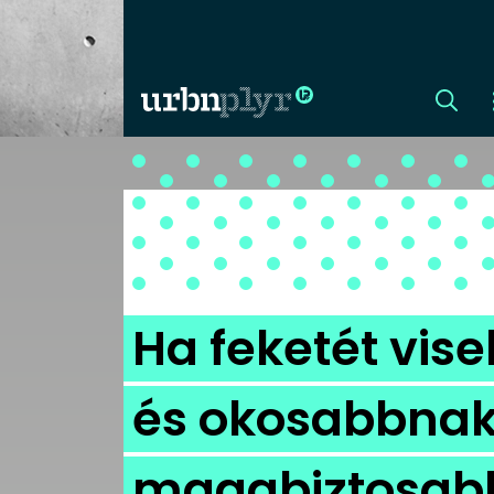
CÍMLAP
DIZÁJN
DIVAT
Ha feketét vis
HIP
és okosabbnak
KULT
magabiztosab