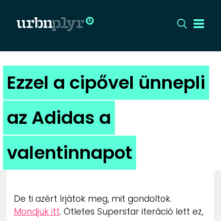
CÍMLAP
Ezzel a cipővel ünnepli
DIZÁJN
az Adidas a
DIVAT
valentinnapot
HIP
KULT
De ti azért írjátok meg, mit gondoltok.
UTCA
Mondjuk itt
. Ötletes Superstar iteráció lett ez,