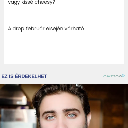
vagy kissé cheesy?
ZENE
MÉDIAAJÁNLAT
IMPRESSZUM
A drop február elsején várható.
PR-ARCHÍVUM
ADATKEZELÉSI TÁJÉKOZTATÓ