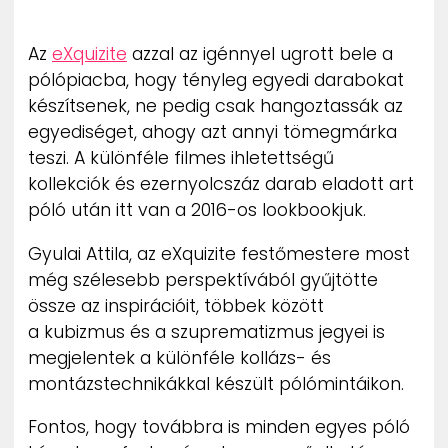
ZENE
Az
eXquizite
azzal az igénnyel ugrott bele a
MÉDIAAJÁNLAT
pólópiacba, hogy tényleg egyedi darabokat
IMPRESSZUM
készítsenek, ne pedig csak hangoztassák az
PR-ARCHÍVUM
ADATKEZELÉSI TÁJÉKOZTATÓ
egyediséget, ahogy azt annyi tömegmárka
teszi. A különféle filmes ihletettségű
kollekciók és ezernyolcszáz darab eladott art
póló után itt van a 2016-os lookbookjuk.
Gyulai Attila, az eXquizite festőmestere most
még szélesebb perspektívából gyűjtötte
össze az inspirációit, többek között
a kubizmus és a szuprematizmus jegyei is
megjelentek a különféle kollázs- és
montázstechnikákkal készült pólómintáikon.
Fontos, hogy továbbra is minden egyes póló