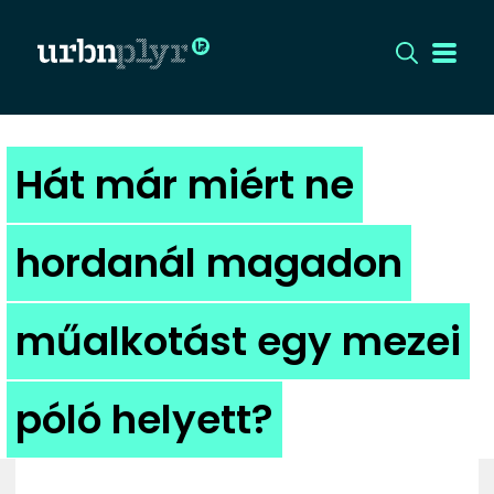
CÍMLAP
Hát már miért ne
DIZÁJN
hordanál magadon
DIVAT
műalkotást egy mezei
HIP
KULT
póló helyett?
UTCA