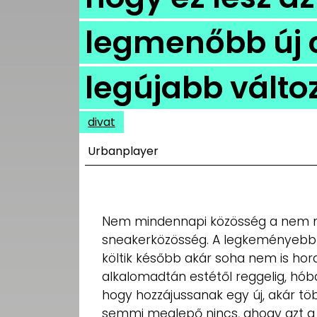
UTCA
legmenőbb új 
ZENE
MÉDIAAJÁNLAT
legújabb válto
IMPRESSZUM
PR-ARCHÍVUM
ADATKEZELÉSI
divat
TÁJÉKOZTATÓ
Urbanplayer
Nem mindennapi közösség a nem m
sneakerközösség. A legkeményebb
költik később akár soha nem is hor
alkalomadtán estétől reggelig, hóba
hogy hozzájussanak egy új, akár tö
semmi meglepő nincs, ahogy azt a