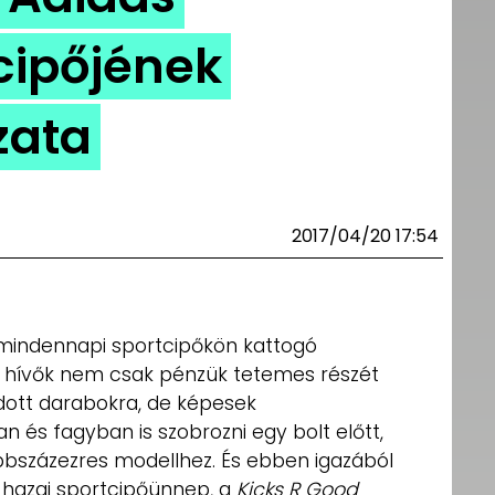
cipőjének
zata
2017/04/20 17:54
indennapi sportcipőkön kattogó
 hívők nem csak pénzük tetemes részét
dott darabokra, de képesek
n és fagyban is szobrozni egy bolt előtt,
bbszázezres modellhez. És ebben igazából
 hazai sportcipőünnep, a
Kicks R Good