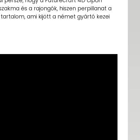
al persze, hogy a Futurecraft 4D cipőn
zakma és a rajongók, hiszen perpillanat a
tartalom, ami kijött a német gyártó kezei