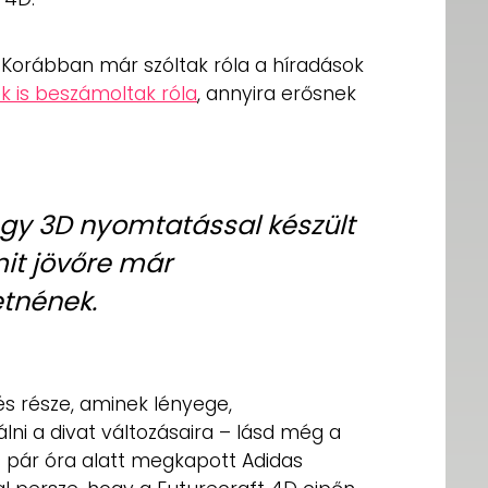
 Korábban már szóltak róla a híradások
 is beszámoltak róla
, annyira erősnek
egy 3D nyomtatással készült
mit jövőre már
etnének.
és része, aminek lényege,
ni a divat változásaira – lásd még a
 pár óra alatt megkapott Adidas