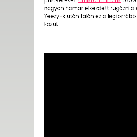
pulóvereket,
amikről itt írtunk
. Szóv
nagyon hamar elkezdett rugózni a s
Yeezy-k után talán ez a legforróbb 
közül.