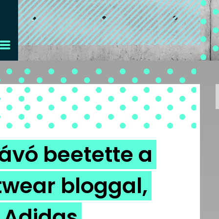
ávó beetette a
twear bloggal,
z Adidas