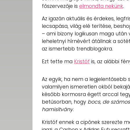
főszervezője is
elmondta nekünk
.
Az igazán aktuális és érdekes, leg
lecsapása, világ elé terítése, bes
– ami bizony logikusan maga után vo
leheletnyi hírnévért átállnak a söt
az ismertebb trendblogokra.
Ezt tette ma
Kristóf
is, az alábbi fé
Az egyik, ha nem a legjelentősebb 
valamilyen ismeretlen okból bekajál
később kormosra égett arccal tegy
betűsorban, hogy
bocs, de számos 
hamisítvány
.
Kristóf ennek a cipőnek szerezte me
igazi, a Carbon x Adidas Futurecraft