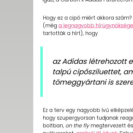
Hogy ez a cipő miért akkora szám?
(még
a legnagyobb hírügynökségek
tartották a hírt), hogy
az Adidas létrehozott 
talpú cipősziluettet, a
tömeggyártani is szer
Ez a terv egy nagyobb ívű elképzel
hogy szupergyorsan tudjanak reagál
boltban,
on the fly
megtervezett és