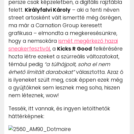
persze csak képzeletben, a digitális rajztábla
ZENE
felett.
Királyfalvi Károly
– aki a fenti néven
street artosként vált ismertté még ősrégen,
MÉDIAAJÁNLAT
ma már a Carnation Group keresett
IMPRESSZUM
PR-ARCHÍVUM
grafikusa – elmondta a megkeresésünkre,
ADATKEZELÉSI TÁJÉKOZTATÓ
hogy a nemsokára
ismét megérkező hazai
sneakerfesztivál
, a
Kicks R Good
felkérésére
hozta létre ezeket a szürreális változatokat,
témául pedig
“a túlhájpolt, soha el nem
érhető limitált darabokat”
választotta. Azaz ő
is ilyeneket szült meg, csak éppen ezek még
a gyűjtőknek sem lesznek meg soha, hiszen
nem léteznek, wow!
Tessék, itt vannak, és ingyen letölthetők
háttérképnek: