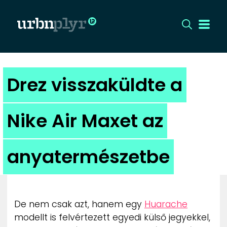
CÍMLAP
Drez visszaküldte a
DIZÁJN
Nike Air Maxet az
DIVAT
anyatermészetbe
HIP
KULT
De nem csak azt, hanem egy
Huarache
UTCA
modellt is felvértezett egyedi külső jegyekkel,