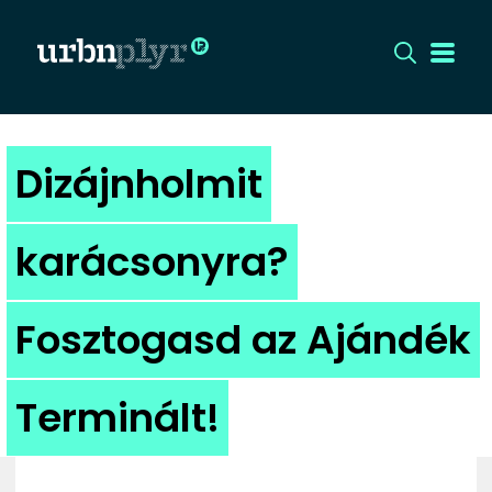
CÍMLAP
Dizájnholmit
DIZÁJN
karácsonyra?
DIVAT
Fosztogasd az Ajándék
HIP
KULT
Terminált!
UTCA