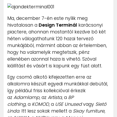
ZENE
Ma, december 7-én este nyílik meg
MÉDIAAJÁNLAT
IMPRESSZUM
hivatalosan a
Design Terminál
karácsonyi
PR-ARCHÍVUM
piactere, ahonnan mostantól kezdve bő két
ADATKEZELÉSI TÁJÉKOZTATÓ
héten válogathatunk 120 hazai tervező
munkájából, mármint abban az értelemben,
hogy ha valamelyik megtetszik, pénz
ellenében azonnal haza is vihető. Szóval
kiállítást és vásárt is kapunk egy füst alatt.
Egy csomó alkotó kifejezetten erre az
alkalomra készült egyedi munkákkal debütál,
így például friss kollekcióval érkezik
az
Adamlamp
, az
Artista
, a
BP
clothing
, a
KOMOD
, a
USE Unused
vagy
Siető
Linda
. Itt lesz sokak mellett a
Sixay furniture
,