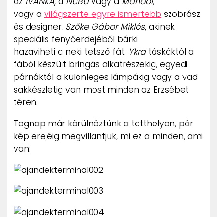
az
IVANKA
, a
NUBU
vagy a
Manooi
,
vagy a
világszerte egyre ismertebb
szobrász
és designer,
Szőke Gábor Miklós
, akinek
speciális fenyőerdejéből bárki
hazaviheti a neki tetsző fát.
Ykra
táskáktól a
fából készült bringás alkatrészekig, egyedi
párnáktól a különleges lámpákig vagy a vad
sakkészletig van most minden az Erzsébet
téren.
Tegnap már körülnéztünk a tetthelyen, pár
kép erejéig megvillantjuk, mi ez a minden, ami
van: