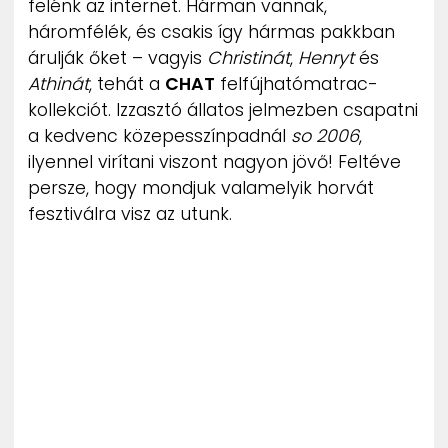
felénk az internet. Hárman vannak,
ZENE
háromfélék, és csakis így hármas pakkban
árulják őket – vagyis
Christinát
,
Henryt
és
MÉDIAAJÁNLAT
Athinát
, tehát a
CHAT
felfújhatómatrac-
IMPRESSZUM
kollekciót. Izzasztó állatos jelmezben csapatni
PR-ARCHÍVUM
ADATKEZELÉSI TÁJÉKOZTATÓ
a kedvenc közepesszínpadnál
so 2006
,
ilyennel virítani viszont nagyon jövő! Feltéve
persze, hogy mondjuk valamelyik horvát
fesztiválra visz az utunk.