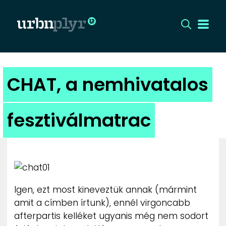
CÍMLAP
CHAT, a nemhivatalos
DIZÁJN
fesztiválmatrac
DIVAT
HIP
KULT
Igen, ezt most kineveztük annak (mármint
amit a címben írtunk), ennél virgoncabb
UTCA
afterpartis kelléket ugyanis még nem sodort