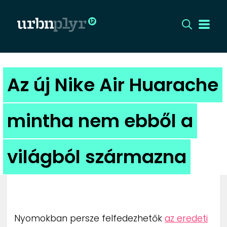
CÍMLAP
Az új Nike Air Huarache
DIZÁJN
mintha nem ebből a
DIVAT
világból származna
HIP
KULT
UTCA
Nyomokban persze felfedezhetők
az eredeti