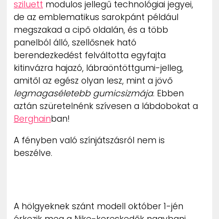
sziluett
modulos jellegű technológiai jegyei,
ZENE
de az emblematikus sarokpánt például
megszakad a cipő oldalán, és a több
MÉDIAAJÁNLAT
panelból álló, szellősnek ható
IMPRESSZUM
PR-ARCHÍVUM
berendezkedést felváltotta egyfajta
ADATKEZELÉSI TÁJÉKOZTATÓ
kitinvázra hajazó, lábraöntöttgumi-jelleg,
amitől az egész olyan lesz, mint a jövő
legmagaséletebb gumicsizmája
. Ebben
aztán szüretelnénk szívesen a lábdobokat a
Berghain
ban!
A fényben való színjátszásról nem is
beszélve.
A hölgyeknek szánt modell október 1-jén
érkezik meg a Nike-kereskedők nagybani