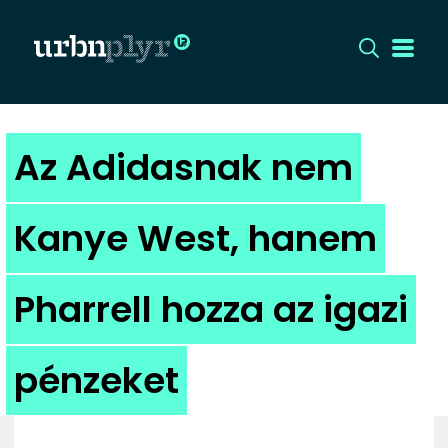
CÍMLAP
Az Adidasnak nem
DIZÁJN
Kanye West, hanem
DIVAT
Pharrell hozza az igazi
HIP
KULT
pénzeket
UTCA