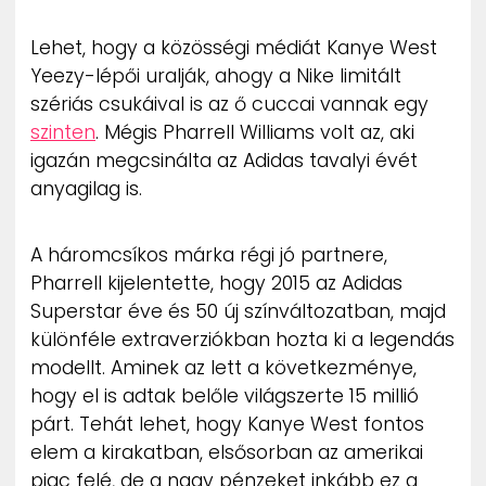
ZENE
Lehet, hogy a közösségi médiát Kanye West
Yeezy-lépői uralják, ahogy a Nike limitált
MÉDIAAJÁNLAT
IMPRESSZUM
szériás csukáival is az ő cuccai vannak egy
PR-ARCHÍVUM
szinten
. Mégis Pharrell Williams volt az, aki
ADATKEZELÉSI TÁJÉKOZTATÓ
igazán megcsinálta az Adidas tavalyi évét
anyagilag is.
A háromcsíkos márka régi jó partnere,
Pharrell kijelentette, hogy 2015 az Adidas
Superstar éve és 50 új színváltozatban, majd
különféle extraverziókban hozta ki a legendás
modellt. Aminek az lett a következménye,
hogy el is adtak belőle világszerte 15 millió
párt. Tehát lehet, hogy Kanye West fontos
elem a kirakatban, elsősorban az amerikai
piac felé, de a nagy pénzeket inkább ez a