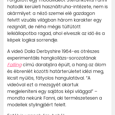
Forgatott egy moodvideót Stefánkovits Fanni
hatodik kerületi használtruha-intézete, nem is
akármilyet: a néző szemei elé gazdagon
felvitt vizuális világban három karakter egy
rezignált, de néha mégis túlfűtött
lelkiállapotba ragad, ahol elveszik az idő és a
képek logikai sorrendje.
A videó Dalia Derbyshire 1964-es ötrészes
experimentális hangkollázs-sorozatának
Falling
című darabjára épült, a hang az álom
és ébrenlét közötti határterületet idézi meg,
kicsit nyúlós, fátyolos hangulatával. “A
videóval ezt a mezsgyét akartuk
megjeleníteni egy sajátos képi világgal” –
mondta nekünk Fanni, aki természetesen a
modellek stylingjáért felelt.