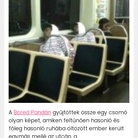
ZENE
MÉDIAAJÁNLAT
IMPRESSZUM
PR-ARCHÍVUM
ADATKEZELÉSI TÁJÉKOZTATÓ
A
Bored Pandán
gyűjtöttek össze egy csomó
olyan képet, amiken feltűnően hasonló és
főleg hasonló ruhába öltözött ember került
egymás mellé az utcán, a