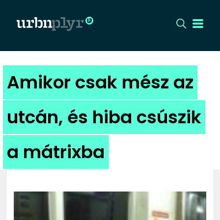
CÍMLAP
Amikor csak mész az
DIZÁJN
utcán, és hiba csúszik
DIVAT
a mátrixba
HIP
KULT
UTCA