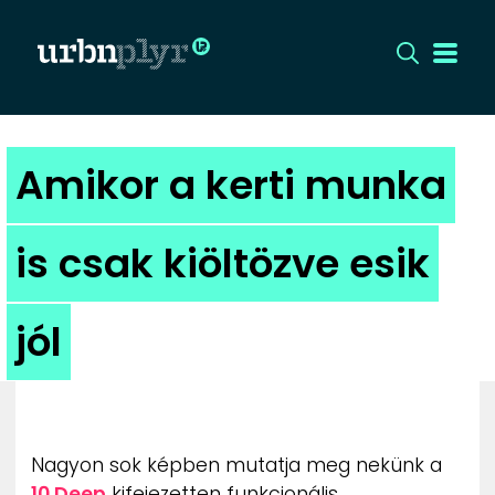
CÍMLAP
Amikor a kerti munka
DIZÁJN
is csak kiöltözve esik
DIVAT
jól
HIP
KULT
UTCA
Nagyon sok képben mutatja meg nekünk a
10.Deep
kifejezetten funkcionális,