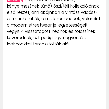
ZENE
kényelmes(nek tűnő) őszi/téli kollekciójának
első részét, ami dizájnban a vintázs vadász-
MÉDIAAJÁNLAT
és munkaruhák, a motoros cuccok, valamint
IMPRESSZUM
a modern streetwear jellegzetességeit
PR-ARCHÍVUM
vegyítik. Visszafogott neonok és földszínek
ADATKEZELÉSI TÁJÉKOZTATÓ
keverednek, ezt pedig egy nagyon őszi
lookbookkal támasztották alá.