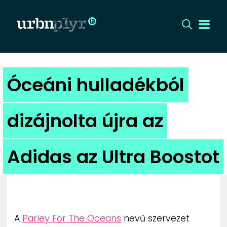
CÍMLAP
Óceáni hulladékból
DIZÁJN
dizájnolta újra az
DIVAT
Adidas az Ultra Boostot
HIP
KULT
UTCA
A
Parley For The Oceans
nevű szervezet