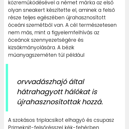
közreműködésével a német márka az első
ZENE
olyan sneakert készítette el, aminek a felső
része teljes egészében újrahasznosított
MÉDIAAJÁNLAT
óceáni szemétből van. A cél természetesen
IMPRESSZUM
PR-ARCHÍVUM
nem más, mint a figyelemfelhívás az
ADATKEZELÉSI TÁJÉKOZTATÓ
óceánok szennyezetségére és
kizsákmányolására. A bézik
műanyagszeméten túl például
orvvadászhajó által
hátrahagyott hálókat is
újrahasznosítottak hozzá.
A szokásos triplacsíkot elhagyó és csupasz
Primeknit-felsőrésszel kék-fehérben