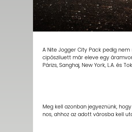
A Nite Jogger City Pack pedig nem 
cipősziluett már eleve egy áramvon
Párizs, Sanghaj, New York, L.A. és To
Meg kell azonban jegyeznünk, hogy
nos, ahhoz az adott városba kell uta