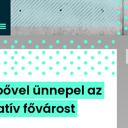
ipővel ünnepel az
atív fővárost