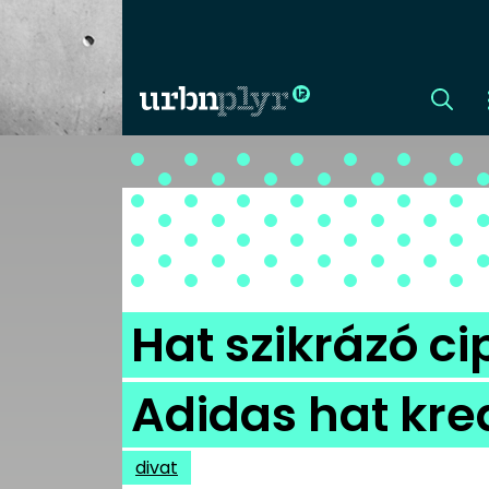
CÍMLAP
DIZÁJN
DIVAT
Hat szikrázó c
HIP
Adidas hat kre
KULT
divat