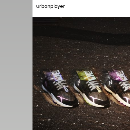
UTCA
Urbanplayer
ZENE
MÉDIAAJÁNLAT
IMPRESSZUM
PR-ARCHÍVUM
ADATKEZELÉSI
TÁJÉKOZTATÓ