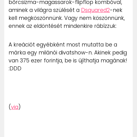
bőrcsizma-magassarok-flipflop kombóval,
ZENE
aminek a világra szülését a
Dsquared2
-nek
kell megköszönnünk. Vagy nem köszönnünk,
MÉDIAAJÁNLAT
ennek az eldöntését mindenkire rábízzuk:
IMPRESSZUM
PR-ARCHÍVUM
ADATKEZELÉSI TÁJÉKOZTATÓ
A kreációt egyébként most mutatta be a
márka egy milánói divatshow-n. Akinek pedig
van 375 ezer forintja, be is újíthatja magának!
:DDD
(
via
)