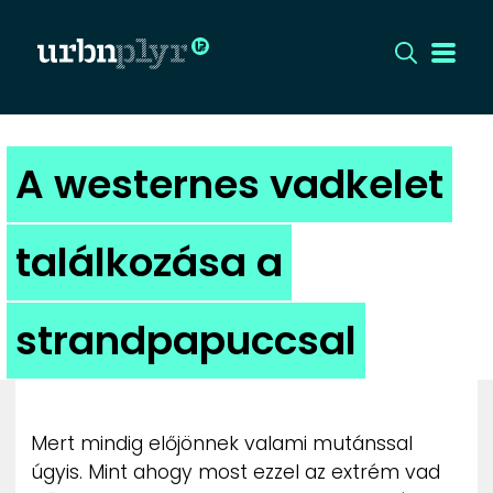
CÍMLAP
A westernes vadkelet
DIZÁJN
találkozása a
DIVAT
strandpapuccsal
HIP
KULT
Mert mindig előjönnek valami mutánssal
UTCA
úgyis. Mint ahogy most ezzel az extrém vad