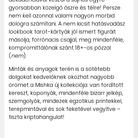
ZENE
gyorsabban közelgő őszre és télre! Persze
nem kell azonnal valami nagyon morbid
MÉDIAAJÁNLAT
dologra számítani. A nem kicsit hatásvadász
IMPRESSZUM
lookbook tarot-kártyák jól ismert figuráit
PR-ARCHÍVUM
másolja, forrónacis csajjal, meg mindenféle,
ADATKEZELÉSI TÁJÉKOZTATÓ
kompromittálónak szánt 18+-os pózzal
(
nem
).
Minták és anyagok terén is a sötétebb
dolgokat kedvelőknek okozhat nagyobb
örömet a Mishka új kollekciója: van fordított
kereszt, koponyák, mindenféle bizarr jelkép,
szemgolyók, mindezek egzotikus printekkel,
terepmintával és sok feketével vegyítve –
tiszta kriptahangulat!