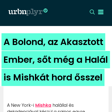
CÍMLAP
A Bolond, az Akasztott
DIZÁJN
Ember, sőt még a Halál
DIVAT
is Mishkát hord ősszel
HIP
KULT
UTCA
A New York-i
Mishka
halállal és
dekadenciával készül a sajnos egyre