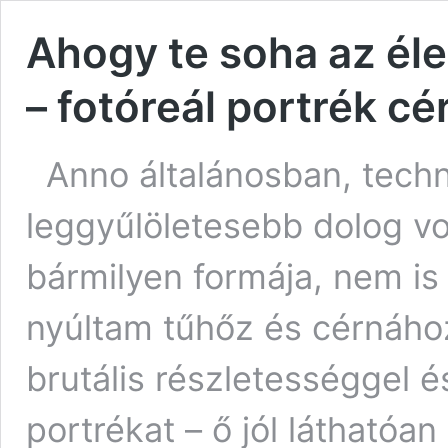
Ahogy te soha az él
– fotóreál portrék cé
Anno általánosban, techn
leggyűlöletesebb dolog v
bármilyen formája, nem is
nyúltam tűhőz és cérnához
brutális részletességgel 
portrékat – ő jól láthatóa