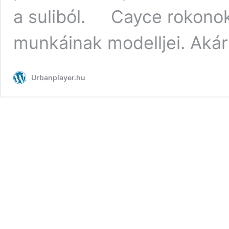
a suliból. Cayce rokonoka
munkáinak modelljei. Aká
Urbanplayer.hu