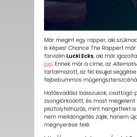
Már megint egy rapper, aki szűknad
is képes! Chance The Rappert már
farvizén
Lucki Ecks
, aki már igazol
pel
. Ennek már a címe, az
Alternati
tartalmazott, az fél kisujjal seggé
fejbebummos műgengszterszcénát
Hatásvadász basszusok, csattogó p
zsonglőrködött, és most megjelent 
pisztolyfelhúzás, mint hangeffekt is
nem melldöngetés zajlik, hanem új
megnyerése felé.