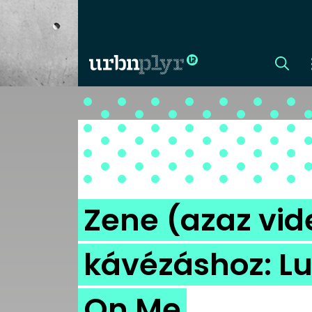
CÍMLAP
DIZÁJN
DIVAT
Zene (azaz vid
HIP
kávézáshoz: Lu
KULT
On Me