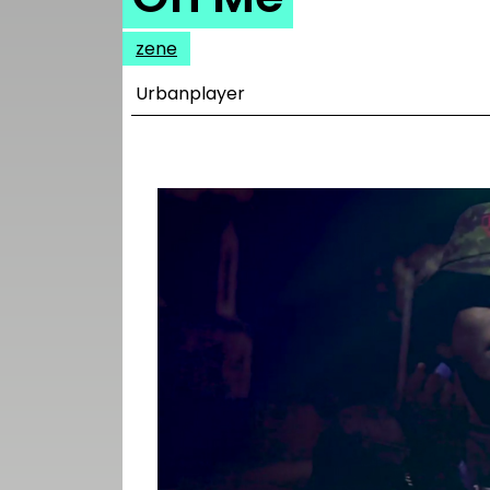
UTCA
zene
ZENE
Urbanplayer
MÉDIAAJÁNLAT
IMPRESSZUM
PR-ARCHÍVUM
ADATKEZELÉSI
TÁJÉKOZTATÓ