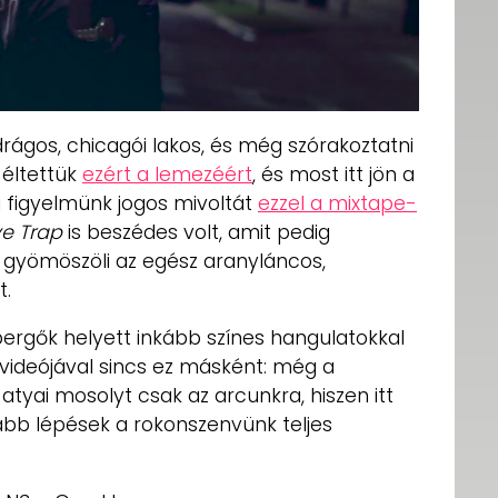
rágos, chicagói lakos, és még szórakoztatni
 éltettük
ezért a lemezéért
, és most itt jön a
ta figyelmünk jogos mivoltát
ezzel a mixtape-
ve Trap
is beszédes volt, amit pedig
be gyömöszöli az egész aranyláncos,
.
ergők helyett inkább színes hangulatokkal
videójával sincs ez másként: még a
 atyai mosolyt csak az arcunkra, hiszen itt
abb lépések a rokonszenvünk teljes