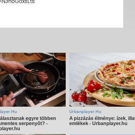
=N3noGoxsLts