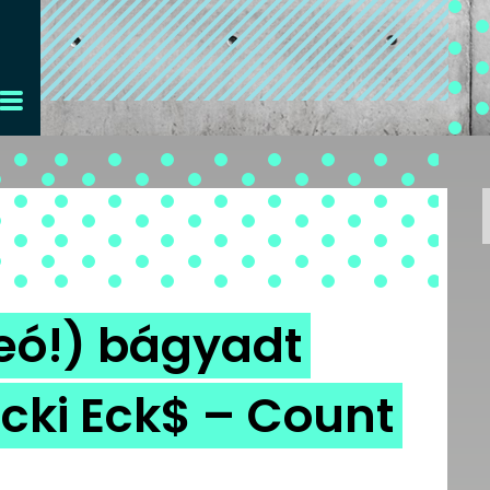
eó!) bágyadt
cki Eck$ – Count