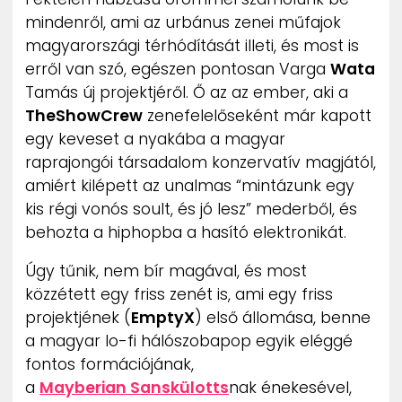
ZENE
mindenről, ami az urbánus zenei műfajok
magyarországi térhódítását illeti, és most is
MÉDIAAJÁNLAT
erről van szó, egészen pontosan Varga
Wata
IMPRESSZUM
Tamás új projektjéről. Ő az az ember, aki a
PR-ARCHÍVUM
TheShowCrew
zenefelelőseként már kapott
ADATKEZELÉSI TÁJÉKOZTATÓ
egy keveset a nyakába a magyar
raprajongói társadalom konzervatív magjától,
amiért kilépett az unalmas “mintázunk egy
kis régi vonós soult, és jó lesz” mederből, és
behozta a hiphopba a hasító elektronikát.
Úgy tűnik, nem bír magával, és most
közzétett egy friss zenét is, ami egy friss
projektjének (
EmptyX
) első állomása, benne
a magyar lo-fi hálószobapop egyik eléggé
fontos formációjának,
a
Mayberian Sanskülotts
nak énekesével,