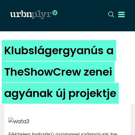
CÍMLAP
Klubslágergyanús a
DIZÁJN
TheShowCrew zenei
DIVAT
agyának új projektje
HIP
KULT
UTCA
Féktelen habzású örömmel számolunk be