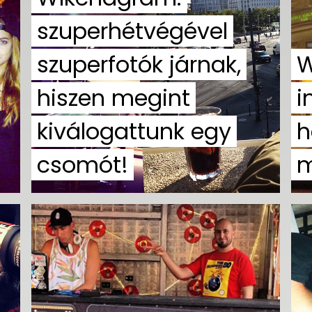
szuperhétvégével
szuperfotók járnak,
W
hiszen megint
i
kiválogattunk egy
h
csomót!
m