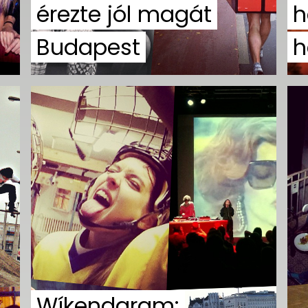
érezte jól magát
h
Budapest
h
Wíkendgram: