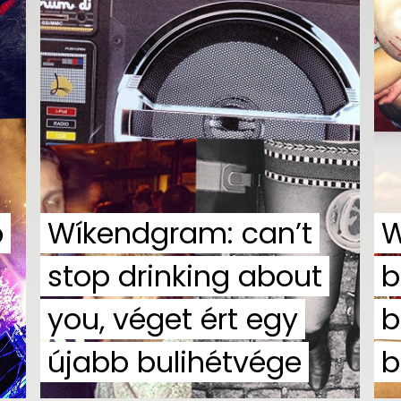
ő
Wíkendgram: can’t
W
stop drinking about
b
you, véget ért egy
b
újabb bulihétvége
b