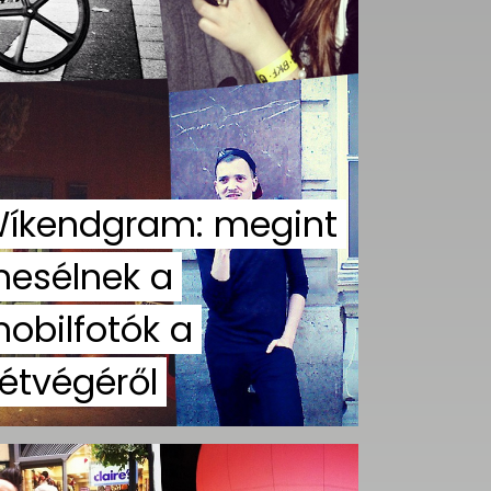
íkendgram: megint
esélnek a
obilfotók a
étvégéről