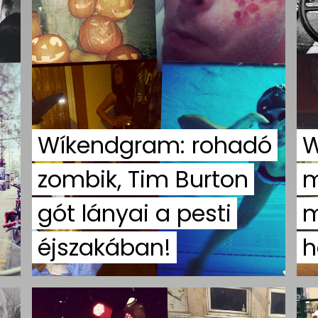
Wíkendgram: rohadó
W
zombik, Tim Burton
m
gót lányai a pesti
m
éjszakában!
h