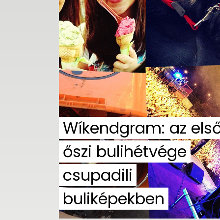
Wíkendgram: az els
őszi bulihétvége
csupadili
buliképekben