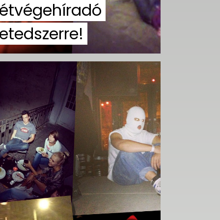
étvégehíradó
etedszerre!