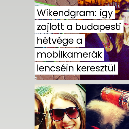
Wíkendgram: így
zajlott a budapesti
hétvége a
mobilkamerák
lencséin keresztül