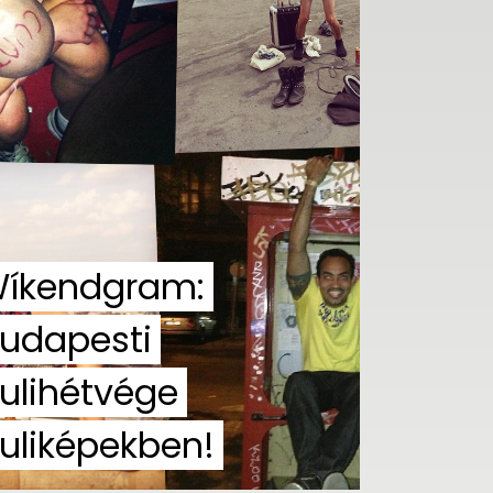
íkendgram:
udapesti
ulihétvége
uliképekben!