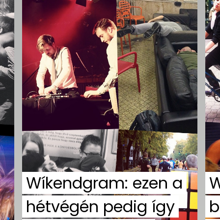
Wíkendgram: ezen a
W
hétvégén pedig így
b