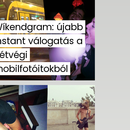
íkendgram: újabb
nstant válogatás a
étvégi
obilfotóitokból