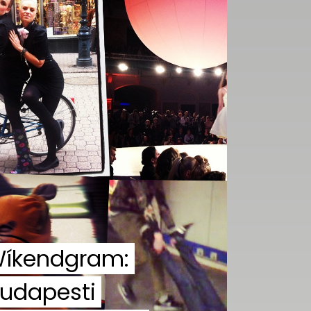
íkendgram:
udapesti