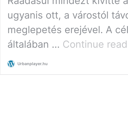
Ráadásul mindezt kivitte a
ugyanis ott, a várostól tá
meglepetés erejével. A cé
általában …
Continue read
Urbanplayer.hu